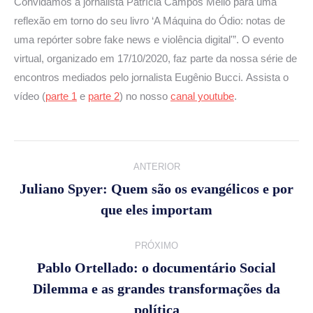
Convidamos a jornalista Patrícia Campos Mello para uma
reflexão em torno do seu livro ‘A Máquina do Ódio: notas de
uma repórter sobre fake news e violência digital'”. O evento
virtual, organizado em 17/10/2020, faz parte da nossa série de
encontros mediados pelo jornalista Eugênio Bucci. Assista o
vídeo (
parte 1
e
parte 2
) no nosso
canal youtube
.
Navegação
ANTERIOR
de
Juliano Spyer: Quem são os evangélicos e por
Post
que eles importam
post:
anterior:
PRÓXIMO
Pablo Ortellado: o documentário Social
Dilemma e as grandes transformações da
Próximo
post:
política