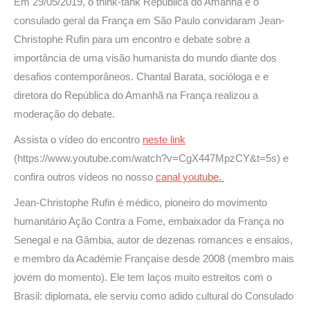
Em 29/05/2019, o think-tank República do Amanhã e o
consulado geral da França em São Paulo convidaram Jean-
Christophe Rufin para um encontro e debate sobre a
importância de uma visão humanista do mundo diante dos
desafios contemporâneos. Chantal Barata, socióloga e e
diretora do República do Amanhã na França realizou a
moderação do debate.
Assista o vídeo do encontro
neste link
(https://www.youtube.com/watch?v=CgX447MpzCY&t=5s) e
confira outros vídeos no nosso
canal youtube.
Jean-Christophe Rufin é médico, pioneiro do movimento
humanitário Ação Contra a Fome, embaixador da França no
Senegal e na Gâmbia, autor de dezenas romances e ensaios,
e membro da Académie Française desde 2008 (membro mais
jovem do momento). Ele tem laços muito estreitos com o
Brasil: diplomata, ele serviu como adido cultural do Consulado