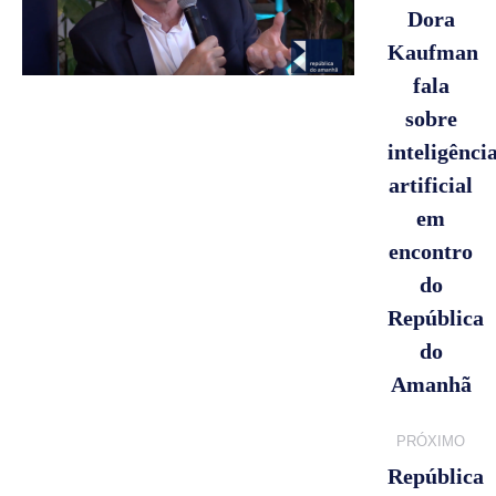
de
Dora
Kaufman
post:
fala
sobre
inteligênci
artificial
Post
em
anterior:
encontro
do
República
do
Amanhã
PRÓXIMO
República