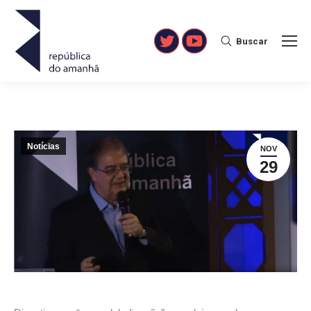
Buscar
Search:
Twitter
YouTube
Notícias
NOV
29