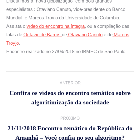
Discutimos a “nova globalização” com dois grandes
especialistas : Otaviano Canuto, vice-presidente do Banco
Mundial, e Marcos Troyjo da Universidade de Columbia.
Assista o
vídeo do encontro na íntegra
, ou a compilação das
falas de
Octavio de Barros
de
Otaviano Canuto
e de
Marcos
Troyjo
.
Encontro realizado no 27/09/2018 no IBMEC de São Paulo
Navegação
ANTERIOR
de
Confira os vídeos do encontro temático sobre
Post
algoritimização da sociedade
post:
anterior:
PRÓXIMO
21/11/2018 Encontro temático do República do
Próximo
Amanhã – Você confia no seu algoritmo?